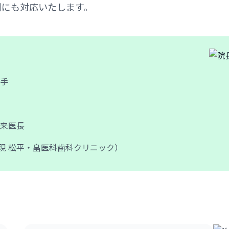
例にも対応いたします。
助手
外来医長
現 松平・畠医科歯科クリニック）